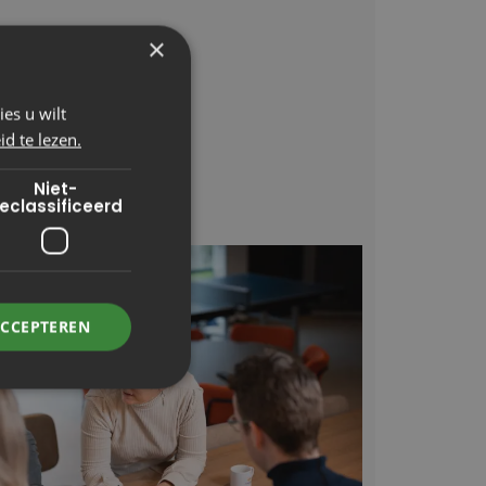
×
es u wilt
d te lezen.
Niet-
eclassificeerd
ACCEPTEREN