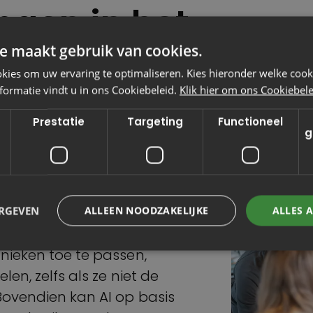
ngen in het
e maakt gebruik van cookies.
ies om uw ervaring te optimaliseren. Kies hieronder welke cooki
formatie vindt u in ons Cookiebeleid.
Klik hier om ons Cookiebelei
n het onderwijs. Wij zien
Prestatie
Targeting
Functioneel
het zoeken en vinden van
g
t adviseren van
AI kunnen we de
ite verbeteren, zodat
ERGEVEN
ALLEEN NOODZAKELIJKE
ALLES 
iële) studenten,
atie kunnen vinden. Door
hnieken toe te passen,
len, zelfs als ze niet de
Bovendien kan AI op basis