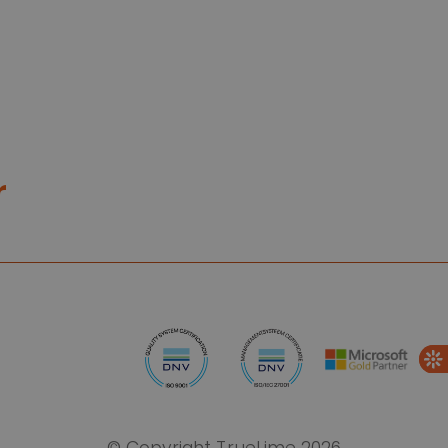
r
© Copyright TrueLime 2026