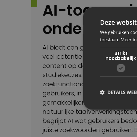
AI-toepassi
Deze websit
onderwijs
We gebruiken cook
toestaan. Meer in
AI biedt een grote meerwaarde i
Strikt
veel potentie in onder andere 
noodzakelijk
content op de website en in he
studiekeuzes. Met behulp van 
zoekfunctionaliteit op een webs
DETAILS WE
gebruikers, in dit geval (potent
gemakkelijker relevante inform
natuurlijke taalverwerkingstec
begrijpt AI wat gebruikers bedoe
juiste zoekwoorden gebruiken. 