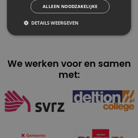
trekken naar andere belangrijke kanalen zoals social
ALLEEN NOODZAKELIJKE
media, apps, intranet en meer. Deze omnichannel
content management strategie is waar organisaties
DETAILS WEERGEVEN
meer naar toe aan het groeien zijn, en waar
Umbraco goed bij aansluit.
We werken voor en samen
met: