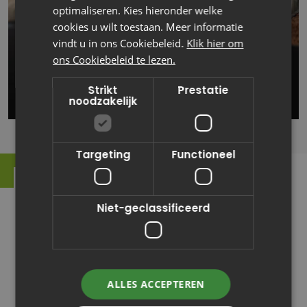
optimaliseren. Kies hieronder welke
cookies u wilt toestaan. Meer informatie
vindt u in ons Cookiebeleid.
Klik hier om
ons Cookiebeleid te lezen.
Strikt
Prestatie
noodzakelijk
Targeting
Functioneel
Umbraco Headless
Niet-geclassificeerd
CMS
Vanuit een centrale beheeromgeving biedt
Umbraco niet alleen de mogelijkheid om de content
ALLES ACCEPTEREN
voor je website te beheren, maar dit ook verder te