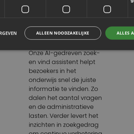
Zoek- en vind
ERGEVEN
ALLEEN NOODZAKELIJKE
ALLES 
assistent
Onze AI-gedreven zoek-
en vind assistent helpt
bezoekers in het
onderwijs snel de juiste
informatie te vinden. Zo
dalen het aantal vragen
en de administratieve
lasten. Verder levert het
inzichten in zoekgedrag
om continue verbetering