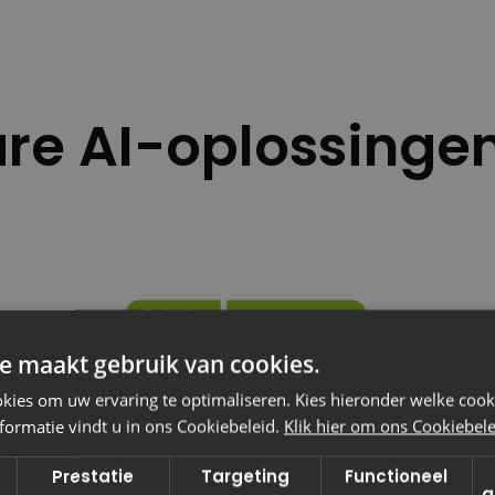
re AI-oplossingen
e maakt gebruik van cookies.
ies om uw ervaring te optimaliseren. Kies hieronder welke cooki
formatie vindt u in ons Cookiebeleid.
Klik hier om ons Cookiebelei
Prestatie
Targeting
Functioneel
g