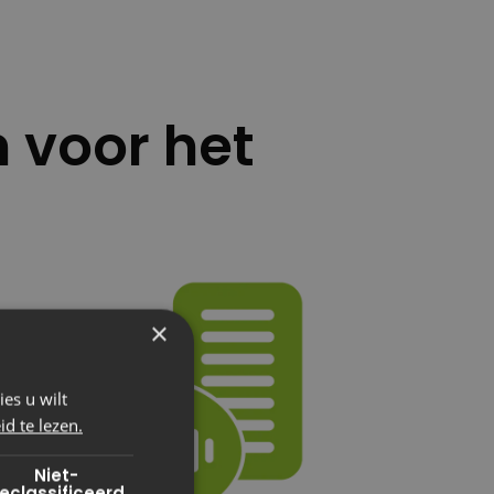
 voor het
×
es u wilt
d te lezen.
Niet-
eclassificeerd