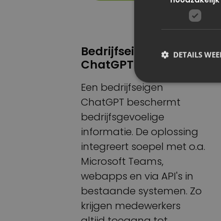
Bedrijfseigen
DETAILS WE
ChatGPT
Een bedrijfseigen
ChatGPT beschermt
bedrijfsgevoelige
informatie. De oplossing
integreert soepel met o.a.
Microsoft Teams,
webapps en via API's in
bestaande systemen. Zo
krijgen medewerkers
altijd toegang tot