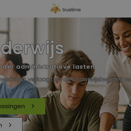
nderwijs
nder administratieve lasten
 werkdruk verlaagt en de onderwijskwaliteit v
ossingen
n