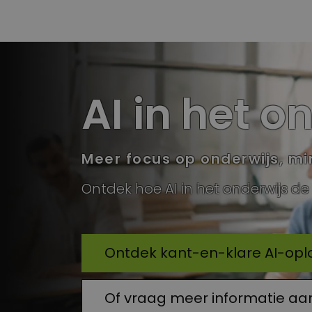
AI in het o
Meer focus op onderwijs, mi
Ontdek hoe AI in het onderwijs de
Ontdek kant-en-klare AI-opl
Of vraag meer informatie aa