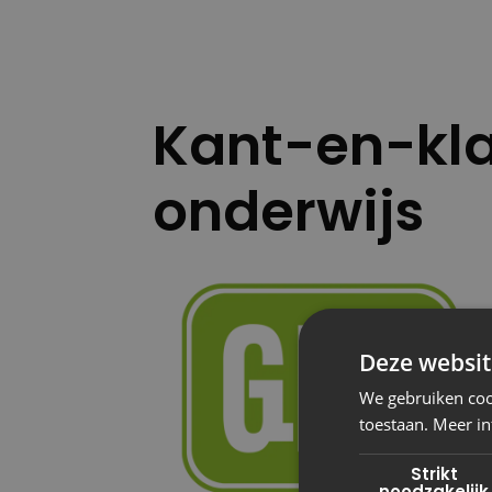
Kant-en-kla
onderwijs
Deze websit
We gebruiken cook
toestaan. Meer in
Strikt
noodzakelijk