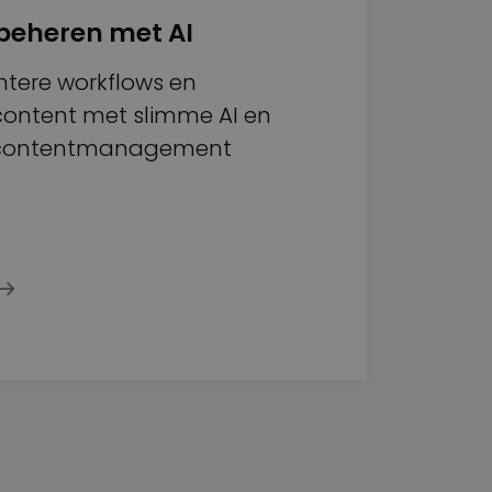
 beheren met AI
ëntere workflows en
ontent met slimme AI en
contentmanagement