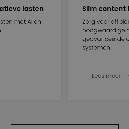
atieve lasten
Slim content
asten met AI en
Zorg voor effici
n.
hoogwaardige c
geavanceerde 
systemen.
Lees meer