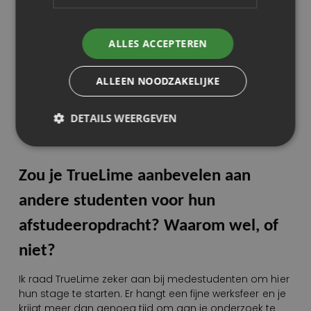
De begeleiding die ik vanuit TrueLime heb gekregen
ervaar ik erg positief. Iedereen is erg aardig
ALLES ACCEPTEREN
behulpzaam. De eerste week ben ik goed op weg
geholpen met alle belangrijke informatie en uitleg van
het product. Daarnaast mag ik ook deelnemen aan
ALLEEN NOODZAKELIJKE
verschillende vergaderingen, zoals de maandmeeting
en de dagelijkse standup. Peter en Kristy hebben mij
ook goed meegenomen in hun taken en zijn altijd
DETAILS WEERGEVEN
beschikbaar om mijn vragen te beantwoorden.
Zou je TrueLime aanbevelen aan
andere studenten voor hun
afstudeeropdracht? Waarom wel, of
niet?
Ik raad TrueLime zeker aan bij medestudenten om hier
hun stage te starten. Er hangt een fijne werksfeer en je
krijgt meer dan genoeg tijd om aan je onderzoek te