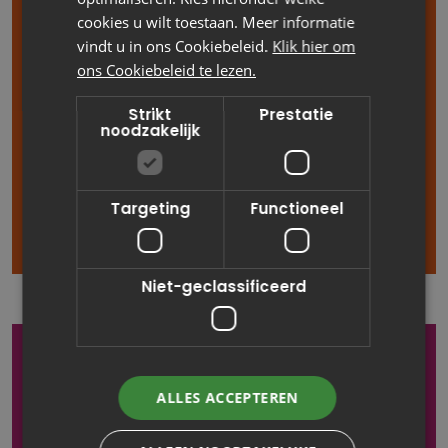
Open sollicitatie
cookies u wilt toestaan. Meer informatie
vindt u in ons Cookiebeleid.
Klik hier om
ons Cookiebeleid te lezen.
We zijn altijd op zoek naar talent dat ons team kan
versterken, ook als er op dit moment geen
Strikt
Prestatie
vacatures zijn. Ben jij overtuigd dat jouw ambitie
noodzakelijk
en vaardigheden perfect bij ons passen? Stuur
ons dan een open sollicitatie.
Targeting
Functioneel
Niet-geclassificeerd
Afstuderen?
ALLES ACCEPTEREN
Studeer jij Informatica op HBO niveau en ben je op