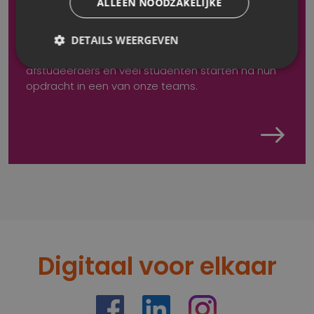
ALLEEN NOODZAKELIJKE
zoek naar een bedrijf waar je je studie succesvol
kunt afronden? Kom afstuderen bij TrueLime en
geef je loopbaan een kick-start! We hebben al 25
DETAILS WEERGEVEN
jaar ervaring met het begeleiden van
afstudeerders en veel studenten starten na hun
opdracht in een van onze teams.
Digitaal voor elkaar