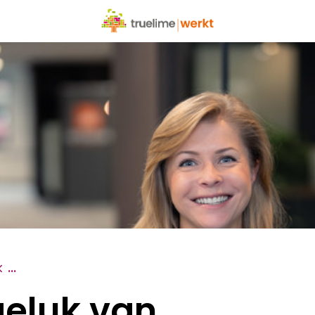
...
geluk van