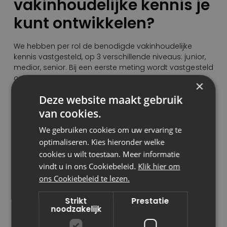
vakinhoudelijke kennis je
kunt ontwikkelen?
We hebben per rol de benodigde vakinhoudelijke
kennis vastgesteld, op 3 verschillende niveaus: junior,
medior, senior. Bij een eerste meting wordt vastgesteld
op welk niveau je je bevindt. Nu kun je eenvoudig zien
×
wat je nog moet ontwikkelen om door te groeien naar
Deze website maakt gebruik
een volgend niveau, maar ook welke kennis je nodig
hebt als je wilt doorgroeien naar een andere rol. Op
van cookies.
die manier is het heel inzichtelijk wat je mogelijkheden
We gebruiken cookies om uw ervaring te
zijn en kun je zelf kiezen welke kennis je wilt vergroten
en deze opnemen in je ontwikkelplan.
optimaliseren. Kies hieronder welke
cookies u wilt toestaan. Meer informatie
Hoe zorg jij er eigenlijk
vindt u in ons Cookiebeleid.
Klik hier om
ons Cookiebeleid te lezen.
voor dat je je ontwikkelt?
Strikt
Prestatie
noodzakelijk
Ik lees boeken, volg webinars, ben lid van
vakorganisaties (zoals bijvoorbeeld NVP, de