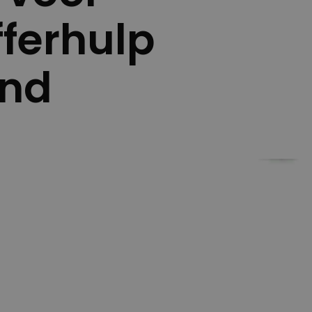
fferhulp
and