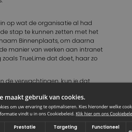
s.
 in op wat de organisatie al had
e stap te kunnen zetten met het
de naam Binnenplaats, om daarna
de manier van werken aan intranet
 zoals TrueLime dat doet, haar zo
an de verwachtingen, kun je dat
e maakt gebruik van cookies.
 En wat leverde dat op? Daar ging
ies om uw ervaring te optimaliseren. Kies hieronder welke cooki
rn dat we niet alleen een gedegen
formatie vindt u in ons Cookiebeleid.
Klik hier om ons Cookiebelei
el te krijgen wat medewerker nu
Prestatie
Targeting
Functioneel
k dat we flexibel genoeg waren om
g