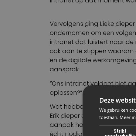
intranet op dat moment wa
Vervolgens ging Lieke dieper
ondernomen om een volgend
intranet dat luistert naar 
ook aan te stippen waarom 
en de digitale werkomgeving
aansprak.
“Ons intranet voldoet niet a
oplossen?”
Deze websit
Wat hebben we dan gedaan?
We gebruiken cook
Erik dieper op in, met als ke
toestaan. Meer in
aanpak hadden om boven taf
Strikt
écht nodig hebben, maar oo
noodzakelijk