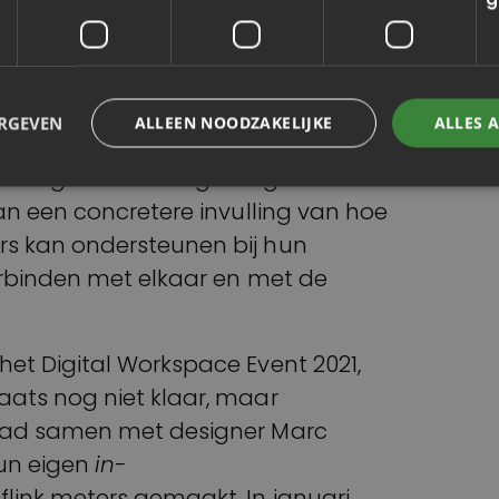
wat voor het project vereist is en
 heeft.
ect dat Slachtofferhulp Nederland
ERGEVEN
ALLEEN NOODZAKELIJKE
ALLES 
n vooral dit op: een door de
den gedeelde en gedragen visie en
an een concretere invulling van hoe
s kan ondersteunen bij hun
erbinden met elkaar en met de
et Digital Workspace Event 2021,
ats nog niet klaar, maar
had samen met designer Marc
un eigen
in-
ink meters gemaakt. In januari