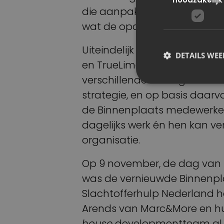
die aanpak toe te spitsen op 
wat de opdrachtgever nodig
Uiteindelijk leverde het traj
DETAILS WE
en TrueLime samen doorliepe
verschillende belanghebben
strategie, en op basis daarv
de Binnenplaats medewerker
dagelijks werk én hen kan v
organisatie.
Op 9 november, de dag van h
was de vernieuwde Binnenpla
Slachtofferhulp Nederland 
Arends van Marc&More en h
house
developmentteam al fl