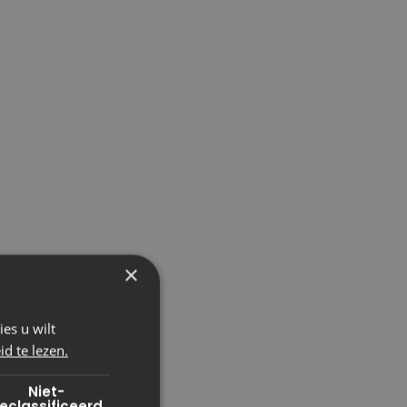
×
es u wilt
d te lezen.
Niet-
eclassificeerd