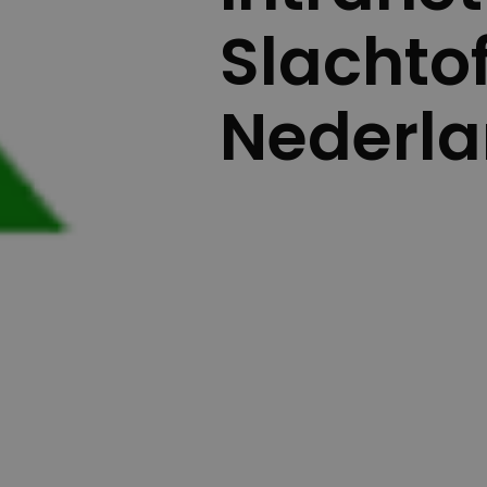
Slachto
Nederl