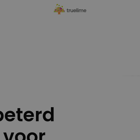
beterd
 voor