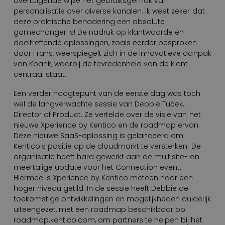
overtuigende wijze het gebruiksgemak van
personalisatie over diverse kanalen. Ik weet zeker dat
deze praktische benadering een absolute
gamechanger is! De nadruk op klantwaarde en
doeltreffende oplossingen, zoals eerder besproken
door Frans, weerspiegelt zich in de innovatieve aanpak
van Kbank, waarbij de tevredenheid van de klant
centraal staat.
Een verder hoogtepunt van de eerste dag was toch
wel de langverwachte sessie van Debbie Tuček,
Director of Product. Ze vertelde over de visie van het
nieuwe Xperience by Kentico en de roadmap ervan.
Deze nieuwe SaaS-oplossing is gelanceerd om
Kentico's positie op de cloudmarkt te versterken. De
organisatie heeft hard gewerkt aan de multisite- en
meertalige update voor het Connection event.
Hiermee is Xperience by Kentico meteen naar een
hoger niveau getild. In de sessie heeft Debbie de
toekomstige ontwikkelingen en mogelijkheden duidelijk
uiteengezet, met een roadmap beschikbaar op
roadmap.kentico.com, om partners te helpen bij het