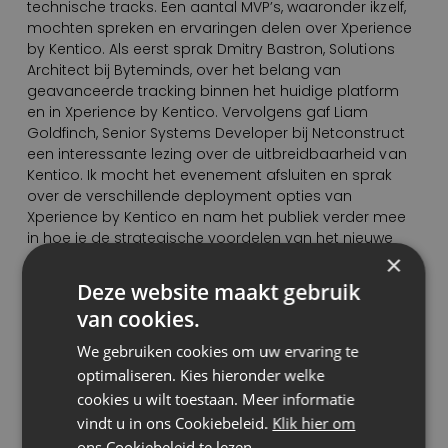
technische tracks. Een aantal MVP’s, waaronder ikzelf,
mochten spreken en ervaringen delen over Xperience
by Kentico. Als eerst sprak Dmitry Bastron, Solutions
Architect bij Byteminds, over het belang van
geavanceerde tracking binnen het huidige platform
en in Xperience by Kentico. Vervolgens gaf Liam
Goldfinch, Senior Systems Developer bij Netconstruct
een interessante lezing over de uitbreidbaarheid van
Kentico. Ik mocht het evenement afsluiten en sprak
over de verschillende deployment opties van
Xperience by Kentico en nam het publiek verder mee
in hoe je de strategische voordelen van het nieuwe
×
SaaS-aanbod kunt benutten. Verder gaf ik een
demonstratie over hoe je release pipelines naadloos
Deze website maakt gebruik
kunt integreren. Zowel volledig SaaS, als self-managed.
van cookies.
Ontzettend gaaf om te mogen doen!
We gebruiken cookies om uw ervaring te
Een succesvol evenement met
optimaliseren. Kies hieronder welke
heldere inzichten
cookies u wilt toestaan. Meer informatie
vindt u in ons Cookiebeleid.
Klik hier om
Ik kan wel zeggen dat het Kentico Connection
ons Cookiebeleid te lezen.