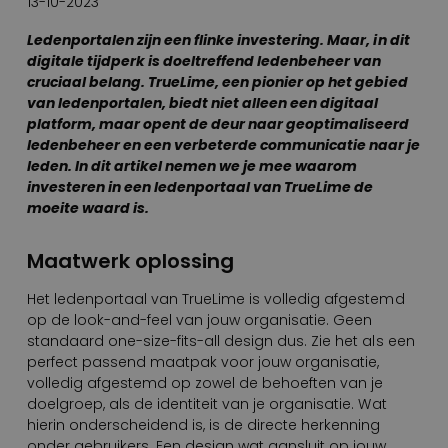
13-10-2023
Ledenportalen zijn een flinke investering. Maar, in dit
digitale tijdperk is doeltreffend ledenbeheer van
cruciaal belang. TrueLime, een pionier op het gebied
van ledenportalen, biedt niet alleen een digitaal
platform, maar opent de deur naar geoptimaliseerd
ledenbeheer en een verbeterde communicatie naar je
leden. In dit artikel nemen we je mee waarom
investeren in een ledenportaal van TrueLime de
moeite waard is.
Maatwerk oplossing
Het ledenportaal van TrueLime is volledig afgestemd
op de look-and-feel van jouw organisatie. Geen
standaard one-size-fits-all design dus. Zie het als een
perfect passend maatpak voor jouw organisatie,
volledig afgestemd op zowel de behoeften van je
doelgroep, als de identiteit van je organisatie. Wat
hierin onderscheidend is, is de directe herkenning
onder gebruikers. Een design wat aansluit op jouw