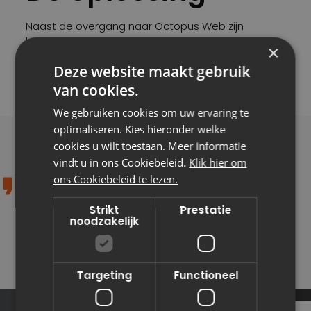
Naast de overgang naar Octopus Web zijn
koppelvlakken aangemaakt op basis van de
×
nieuwe ZGW-standaard (Zaakgericht Werken) en
Deze website maakt gebruik
zijn er nieuwe functionaliteiten ontwikkeld om de
werkprocessen te optimaliseren.
van cookies.
We gebruiken cookies om uw ervaring te
optimaliseren. Kies hieronder welke
cookies u wilt toestaan. Meer informatie
vindt u in ons Cookiebeleid.
Klik hier om
ons Cookiebeleid te lezen.
Octopus groeit mee met
Strikt
Prestatie
Gemeente Den Haag
noodzakelijk
Targeting
Functioneel