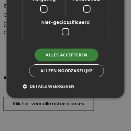
zitten. En die het geduld en de
diplomatie hebben om de lastige
gesprekken aan te gaan. Dit was
Niet-geclassificeerd
absoluut een goede match!”
ALLES ACCEPTEREN
ALLEEN NOODZAKELIJKE
ARCHIEF
DETAILS WEERGEVEN
Klik hier voor alle actuele cases