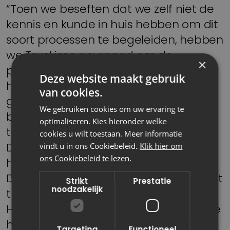
“Toen we beseften dat we zelf niet de
kennis en kunde in huis hebben om dit
soort processen te begeleiden, hebben
we TrueLime gevraagd om de
×
projectbegeleiding te doen. En dat
Deze website maakt gebruik
hebben ze erg knap gedaan. Het is ze
van cookies.
gelukt om alle type medewerkers
We gebruiken cookies om uw ervaring te
binnen de organisatie, van vrijwilligers
optimaliseren. Kies hieronder welke
tot directie, achter het plan te krijgen.
cookies u wilt toestaan. Meer informatie
Dat ze alle kikkers in de kruiwagen
vindt u in ons Cookiebeleid.
Klik hier om
ons Cookiebeleid te lezen.
hebben gekregen is heel knap.
Daaraan kun je merken dat ze dit soort
Strikt
Prestatie
noodzakelijk
trajecten al eerder hebben gedaan.
Het zijn begeleiders die weten waar de
hazen rennen en waar ze verstopt
Targeting
Functioneel