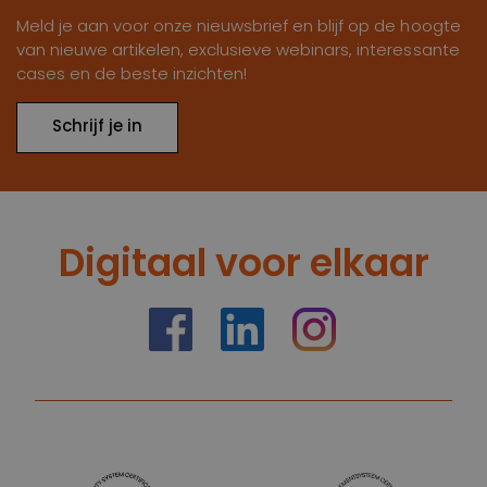
Meld je aan voor onze nieuwsbrief en blijf op de hoogte
van nieuwe artikelen, exclusieve webinars, interessante
cases en de beste inzichten!
Schrijf je in
Digitaal voor elkaar
https://nl-nl.facebook.com/truelimenl
https://nl.linkedin.com/company
Instagram